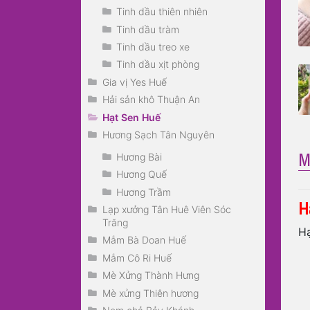
Tinh dầu thiên nhiên
Tinh dầu tràm
Tinh dầu treo xe
Tinh dầu xịt phòng
Gia vị Yes Huế
Hải sản khô Thuận An
Hạt Sen Huế
Hương Sạch Tân Nguyên
M
Hương Bài
Hương Quế
Hương Trầm
H
Lạp xưởng Tân Huê Viên Sóc
Trăng
Hạ
Mắm Bà Doan Huế
Mắm Cô Ri Huế
Mè Xửng Thành Hưng
Mè xửng Thiên hương