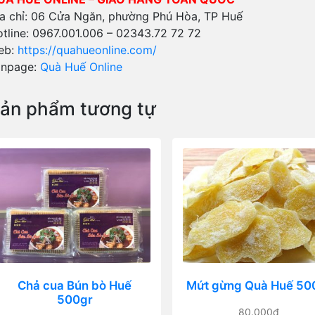
a chỉ: 06 Cửa Ngăn, phường Phú Hòa, TP Huế
tline: 0967.001.006 – 02343.72 72 72
eb:
https://quahueonline.com/
anpage:
Quà Huế Online
ản phẩm tương tự
Chả cua Bún bò Huế
Mứt gừng Quà Huế 50
500gr
80.000
₫