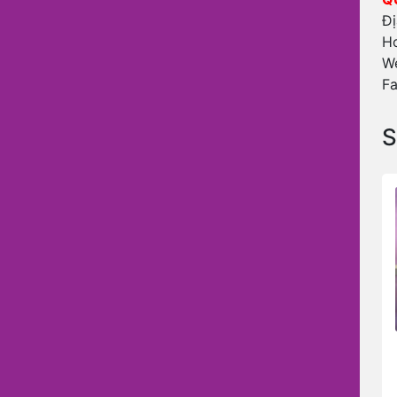
Đị
Ho
W
F
S