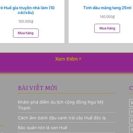
ré Huế gia truyền nhà làm (10
Tinh dầu màng tang 25ml
cái/xâu)
140.000
₫
100.000
₫
Mua hàng
Mua hàng
Xem thêm
BÀI VIẾT MỚI
C
Khám phá điểm du lịch cộng đồng Ngư Mỹ
B
Thạnh
H
Cách làm bánh đậu xanh trái cây Huế độc lạ
K
Bảo quản nón lá sen Huế
S