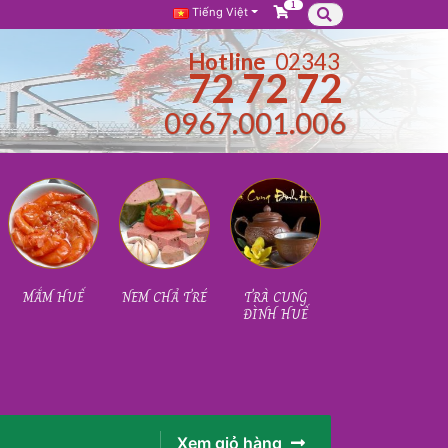
1
Tìm
Tìm
Tiếng Việt
kiếm:
kiếm
Hotline
02343
72 72 72
0967.001.006
MẮM HUẾ
NEM CHẢ TRÉ
TRÀ CUNG
ĐÌNH HUẾ
Xem giỏ hàng