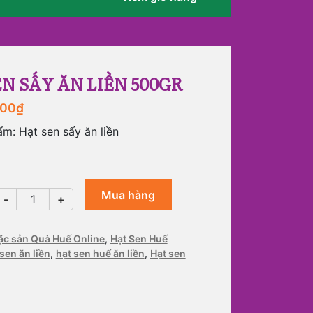
N SẤY ĂN LIỀN 500GR
000
₫
m: Hạt sen sấy ăn liền
Mua hàng
Hạt
-
+
sen
sấy
ặc sản Quà Huế Online
,
Hạt Sen Huế
ăn
sen ăn liền
,
hạt sen huế ăn liền
,
Hạt sen
liền
500gr
số