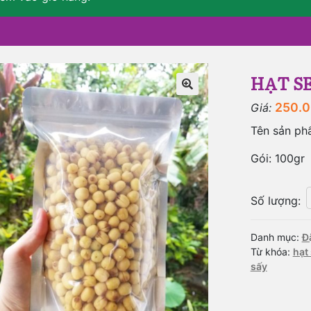
HẠT SE
🔍
250.
Giá:
Tên sản phẩ
Gói: 100gr
Số lượng
:
Danh mục:
Đ
Từ khóa:
hạt 
sấy