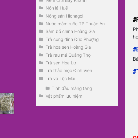
Nem chả Bảy Khánh
Nón lá Huế
Nông sản Hichagol
#P
Nước mắm ruốc TP Thuận An
Ph
Sâm bố chính Hoàng Gia
họ
Trà cung đình Đức Phượng
Trà hoa sen Hoàng Gia
#
Trà rau má Quảng Thọ
Bả
Trà sen Hoa Lư
#T
Trà thảo mộc Đình Viên
Trà vả Lộc Mai
Tinh dầu màng tang
Vật phẩm lưu niệm
Q