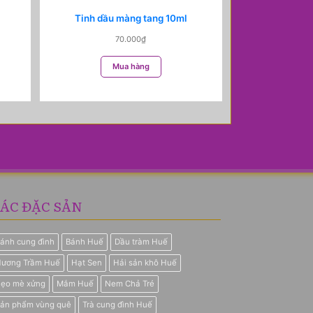
Tinh dầu màng tang 10ml
70.000
₫
Mua hàng
ÁC ĐẶC SẢN
ánh cung đình
Bánh Huế
Dầu tràm Huế
ương Trầm Huế
Hạt Sen
Hải sản khô Huế
ẹo mè xửng
Mắm Huế
Nem Chả Tré
ản phẩm vùng quê
Trà cung đình Huế