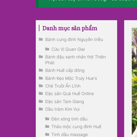
Danh mục sản phẩm
Bánh cung đình Nguyễn triều
Cửu Vị Quan Giai
Bánh đậu xanh nhân thịt Thiên
Phát
Bánh Huế cấp đông
Bánh Kẹo Mộc Truly Hue's
Chè Truồi Ấn Lĩnh
Đặc sản Quà Huế Online
Đặc sản Tam Giang
Dầu tràm Kim Vui
Đèn xông tinh dầu
Thảo mộc cung đình Huế
Tinh dầu massage