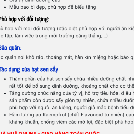
Mẫu bao bì đẹp, phù hợp để biếu tặng
hù hợp với đối tượng
:
ù hợp với mọi đối tượng (đặc biệt phù hợp với người ăn ki
c tập, làm việc trong môi trường căng thẳng,…)
Bảo quản
:
o quản nơi khô ráo, thoáng mát, hàn kín miệng hoặc bảo q
ác dụng của hạt sen sấy
Thành phần của hạt sen sấy chứa nhiều dưỡng chất như l
rất tốt để bổ sung dinh dưỡng, khoáng chất cho cơ th
Tăng cường chức năng của tỳ vị, hỗ trợ tiêu hóa, điều 
sản phẩm còn được sấy giòn tự nhiên, chứa nhiều dưỡng 
phù hợp với người ăn kiêng, người già mắc bệnh tiểu đ
Hàm lượng ao Kaempfrol (chất Flavonoid tự nhiên) cao
kháng khuẩn, chống viêm các mô lợi, đặc biệt phù hợp 
UÀ HUẾ ONLINE – GIAO HÀNG TOÀN QUỐC