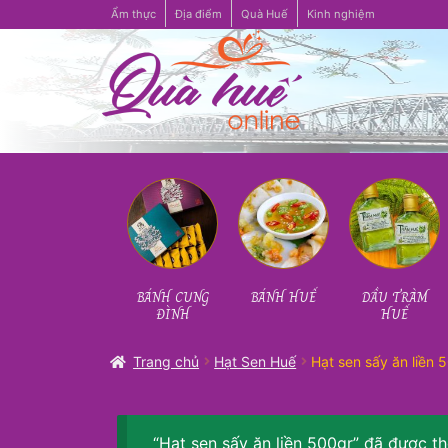
Ẩm thực
Địa điểm
Quà Huế
Kinh nghiệm
Đi
Chuyển
đến
đến
Điều
nội
hướng
dung
BÁNH CUNG
BÁNH HUẾ
DẦU TRÀM
ĐÌNH
HUẾ
Trang chủ
Hạt Sen Huế
Hạt sen sấy ăn liền 
“Hạt sen sấy ăn liền 500gr” đã được t