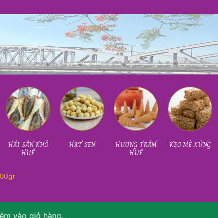
HẢI SẢN KHÔ
HẠT SEN
HƯƠNG TRẦM
KẸO MÈ XỬNG
HUẾ
HUẾ
500gr
hêm vào giỏ hàng.