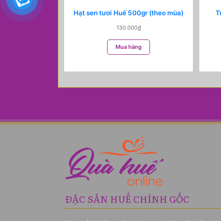
Hạt sen tươi Huế 500gr (theo mùa)
T
130.000
₫
Mua hàng
ĐẶC SẢN HUẾ CHÍNH GỐC