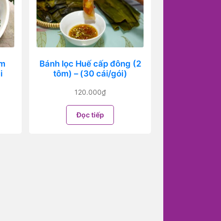
ôm
Bánh lọc Huế cấp đông (2
i
tôm) – (30 cái/gói)
120.000
₫
Đọc tiếp