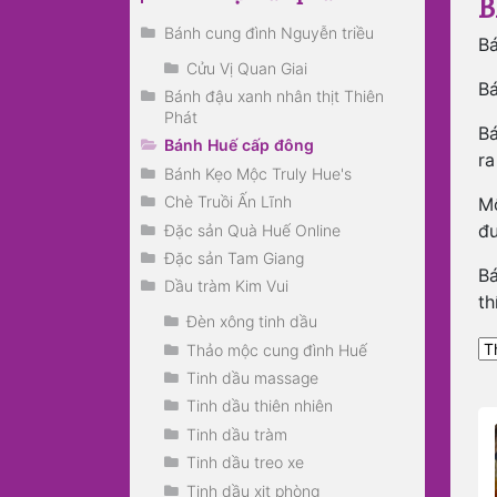
B
Bánh cung đình Nguyễn triều
Bá
Cửu Vị Quan Giai
Bá
Bánh đậu xanh nhân thịt Thiên
Phát
Bá
Bánh Huế cấp đông
ra
Bánh Kẹo Mộc Truly Hue's
Chè Truồi Ấn Lĩnh
Mộ
đư
Đặc sản Quà Huế Online
Đặc sản Tam Giang
Bá
Dầu tràm Kim Vui
th
Đèn xông tinh dầu
Thảo mộc cung đình Huế
Tinh dầu massage
Tinh dầu thiên nhiên
Tinh dầu tràm
Tinh dầu treo xe
Tinh dầu xịt phòng