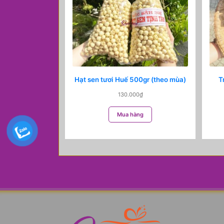
Hạt sen tươi Huế 500gr (theo mùa)
T
130.000
₫
Mua hàng