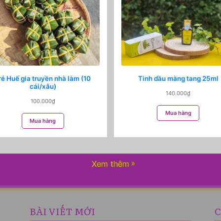
ré Huế gia truyền nhà làm (10
Tinh dầu màng tang 25ml
cái/xâu)
140.000
₫
100.000
₫
Mua hàng
Mua hàng
Xem thêm
BÀI VIẾT MỚI
C