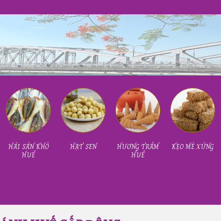
HẢI SẢN KHÔ
HẠT SEN
HƯƠNG TRẦM
KẸO MÈ XỬNG
HUẾ
HUẾ