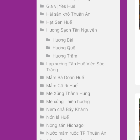
Gia vị Yes Huế
Hải sản khô Thuận An
Hạt Sen Huế
Hương Sạch Tân Nguyên
Hương Bài
Hương Quế
Hương Trầm
Lạp xưởng Tân Huê Viên Sóc
Trăng
Mắm Bà Doan Huế
Mắm Cô Ri Huế
Mè Xửng Thành Hưng
Mè xửng Thiên hương
Nem chả Bảy Khánh
Nón lá Huế
Nông sản Hichagol
Nước mắm ruốc TP Thuận An