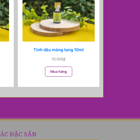
Tinh dầu màng tang 10ml
70.000
₫
Mua hàng
ÁC ĐẶC SẢN