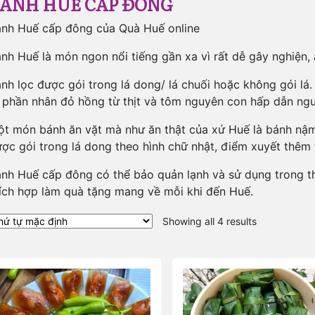
ÁNH HUẾ CẤP ĐÔNG
nh Huế cấp đông của Quà Huế online
nh Huế là món ngon nổi tiếng gần xa vì rất dễ gây nghiện,
nh lọc được gói trong lá dong/ lá chuối hoặc không gói lá. 
 phần nhân đỏ hồng từ thịt và tôm nguyên con hấp dẫn ngư
t món bánh ăn vặt mà như ăn thật của xứ Huế là bánh nậm
ợc gói trong lá dong theo hình chữ nhật, điểm xuyết thêm
nh Huế cấp đông có thể bảo quản lạnh và sử dụng trong thời
ích hợp làm quà tặng mang về mỗi khi đến Huế.
Showing all 4 results