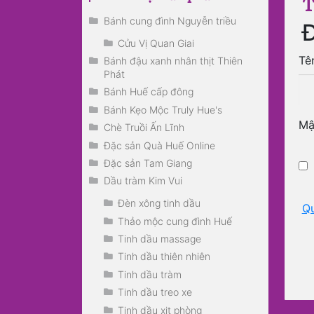
T
Bánh cung đình Nguyễn triều
Cửu Vị Quan Giai
Tê
Bánh đậu xanh nhân thịt Thiên
Phát
Bánh Huế cấp đông
Bánh Kẹo Mộc Truly Hue's
Mậ
Chè Truồi Ấn Lĩnh
Đặc sản Quà Huế Online
Đặc sản Tam Giang
Dầu tràm Kim Vui
Đèn xông tinh dầu
Q
Thảo mộc cung đình Huế
Tinh dầu massage
Tinh dầu thiên nhiên
Tinh dầu tràm
Tinh dầu treo xe
Tinh dầu xịt phòng