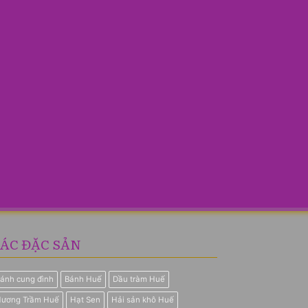
ÁC ĐẶC SẢN
ánh cung đình
Bánh Huế
Dầu tràm Huế
ương Trầm Huế
Hạt Sen
Hải sản khô Huế