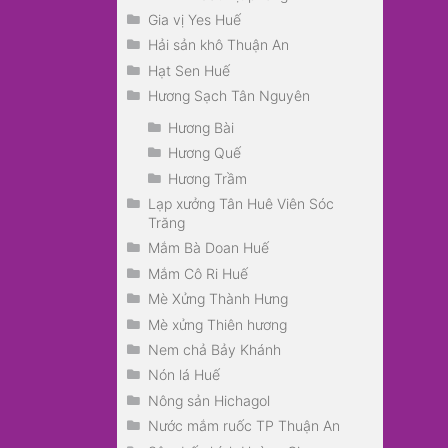
Gia vị Yes Huế
Hải sản khô Thuận An
Hạt Sen Huế
Hương Sạch Tân Nguyên
Hương Bài
Hương Quế
Hương Trầm
Lạp xưởng Tân Huê Viên Sóc
Trăng
Mắm Bà Doan Huế
Mắm Cô Ri Huế
Mè Xửng Thành Hưng
Mè xửng Thiên hương
Nem chả Bảy Khánh
Nón lá Huế
Nông sản Hichagol
Nước mắm ruốc TP Thuận An