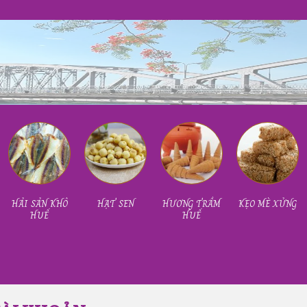
HẢI SẢN KHÔ
HẠT SEN
HƯƠNG TRẦM
KẸO MÈ XỬNG
HUẾ
HUẾ