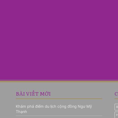
BÀI VIẾT MỚI
C
Khám phá điểm du lịch cộng đồng Ngư Mỹ
B
Thạnh
H