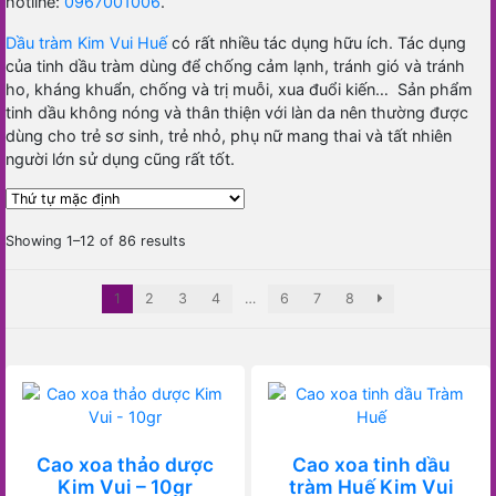
hotline:
0967001006
.
Dầu tràm Kim Vui Huế
có rất nhiều tác dụng hữu ích. Tác dụng
của tinh dầu tràm dùng để chống cảm lạnh, tránh gió và tránh
ho, kháng khuẩn, chống và trị muỗi, xua đuổi kiến… Sản phẩm
tinh dầu không nóng và thân thiện với làn da nên thường được
dùng cho trẻ sơ sinh, trẻ nhỏ, phụ nữ mang thai và tất nhiên
người lớn sử dụng cũng rất tốt.
Showing 1–12 of 86 results
1
2
3
4
…
6
7
8
Cao xoa thảo dược
Cao xoa tinh dầu
Kim Vui – 10gr
tràm Huế Kim Vui