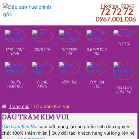
i
huyển
Hotline
02343
72 72 72
ến
ến
0967.001.006
iều
ội
ướng
ung
HẠT SEN
BÁNH CUNG
BÁNH HUẾ
DẦU TRÀM
HẢI SẢN KHÔ
ĐÌNH
HUẾ
HUẾ
HƯƠNG
KẸO MÈ
MẮM HUẾ
NEM CHẢ
TRẦM HUẾ
XỬNG
TRÉ
TRÀ CUNG
ĐÌNH HUẾ
Trang chủ
Dầu tràm Kim Vui
DẦU TRÀM KIM VUI
Dầu tràm
Kim Vui
cam kết mang lại sản phẩm tinh dầu nguyên
chất 100
% thiên nhiên | Quý đối tác, khách hàng vui lòng liên hệ