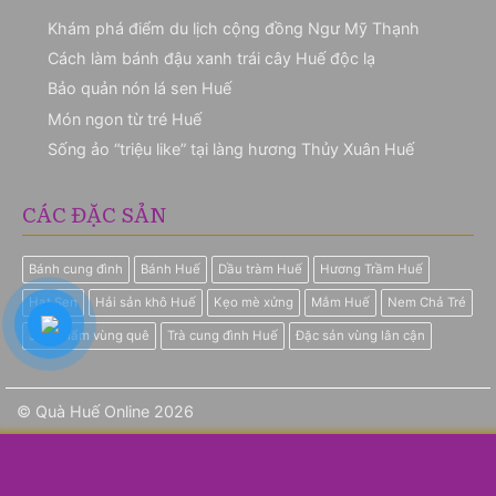
Khám phá điểm du lịch cộng đồng Ngư Mỹ Thạnh
Cách làm bánh đậu xanh trái cây Huế độc lạ
Bảo quản nón lá sen Huế
Món ngon từ tré Huế
Sống ảo “triệu like” tại làng hương Thủy Xuân Huế
CÁC ĐẶC SẢN
Bánh cung đình
Bánh Huế
Dầu tràm Huế
Hương Trầm Huế
Hạt Sen
Hải sản khô Huế
Kẹo mè xửng
Mắm Huế
Nem Chả Tré
Sản phẩm vùng quê
Trà cung đình Huế
Đặc sản vùng lân cận
© Quà Huế Online 2026