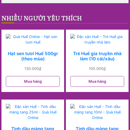
NHIỀU NGƯỜI YÊU THÍCH
Hạt sen tươi Huế 500gr
Tré Huế gia truyền nhà
(theo mùa)
làm (10 cái/xâu)
130.000
₫
100.000
₫
Mua hàng
Mua hàng
Tinh dầu màng tang
Tinh dầu màng tang