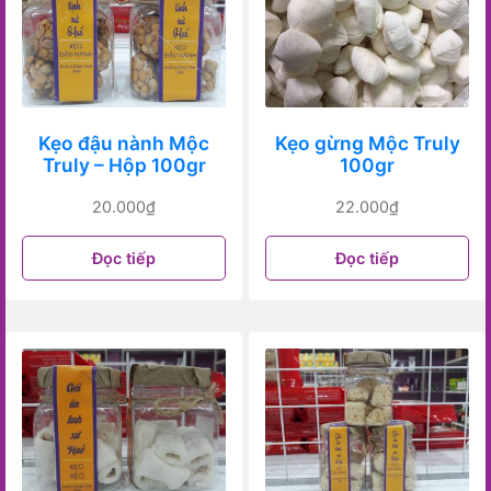
Kẹo đậu nành Mộc
Kẹo gừng Mộc Truly
Truly – Hộp 100gr
100gr
20.000
₫
22.000
₫
Đọc tiếp
Đọc tiếp