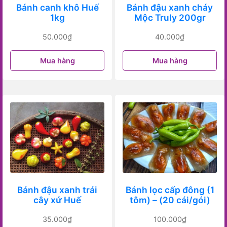
Bánh canh khô Huế
Bánh đậu xanh cháy
1kg
Mộc Truly 200gr
50.000
₫
40.000
₫
Mua hàng
Mua hàng
Bánh đậu xanh trái
Bánh lọc cấp đông (1
cây xứ Huế
tôm) – (20 cái/gói)
35.000
₫
100.000
₫