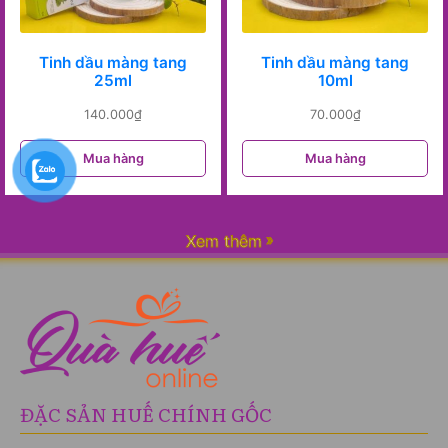
Tinh dầu màng tang
Tinh dầu màng tang
25ml
10ml
140.000
₫
70.000
₫
Mua hàng
Mua hàng
Xem thêm
ĐẶC SẢN HUẾ CHÍNH GỐC