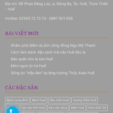
Địa chỉ: 88 Phan Đăng Lưu, p. Đông Ba, Tp. Huế, Thừa Thiên
- Huế
Hotline:
02343 72 72 72- 0967 001 006
BÀI VIẾT MỚI
Khám phá điểm du lịch cộng đồng Ngư Mỹ Thạnh
Cách làm bánh đậu xanh trái cây Huế độc lạ
Bảo quản nón lá sen Huế
Món ngon từ tré Huế
Sống ảo “triệu like” tại làng hương Thủy Xuân Huế
CÁC ĐẶC SẢN
Bánh cung đình
Bánh Huế
Dầu tràm Huế
Hương Trầm Huế
Hạt Sen
Hải sản khô Huế
Kẹo mè xửng
Mắm Huế
Nem Chả Tré