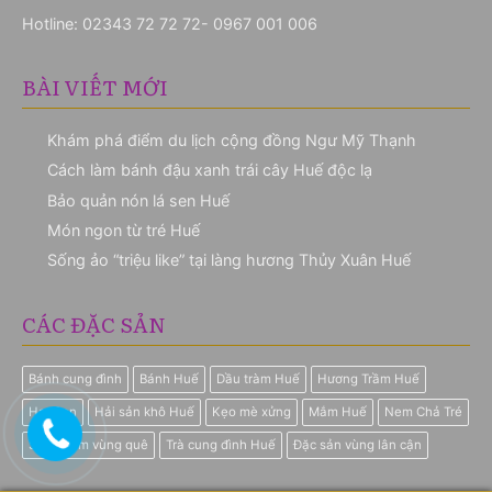
Hotline:
02343 72 72 72- 0967 001 006
BÀI VIẾT MỚI
Khám phá điểm du lịch cộng đồng Ngư Mỹ Thạnh
Cách làm bánh đậu xanh trái cây Huế độc lạ
Bảo quản nón lá sen Huế
Món ngon từ tré Huế
Sống ảo “triệu like” tại làng hương Thủy Xuân Huế
CÁC ĐẶC SẢN
Bánh cung đình
Bánh Huế
Dầu tràm Huế
Hương Trầm Huế
Hạt Sen
Hải sản khô Huế
Kẹo mè xửng
Mắm Huế
Nem Chả Tré
Sản phẩm vùng quê
Trà cung đình Huế
Đặc sản vùng lân cận