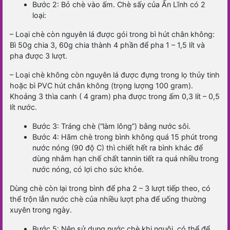
Bước 2: Bỏ chè vào ấm. Chè sấy của Ấn Lĩnh có 2
loại:
– Loại chè còn nguyên lá được gói trong bì hút chân không:
Bì 50g chia 3, 60g chia thành 4 phần để pha 1 – 1,5 lít và
pha được 3 lượt.
– Loại chè không còn nguyên lá được đựng trong lọ thủy tinh
hoặc bì PVC hút chân không (trọng lượng 100 gram).
Khoảng 3 thìa canh ( 4 gram) pha được trong ấm 0,3 lít – 0,5
lít nước.
Bước 3: Tráng chè (“làm lông”) bằng nước sôi.
Bước 4: Hãm chè trong bình không quá 15 phút trong
nước nóng (90 độ C) thì chiết hết ra bình khác để
dùng nhằm hạn chế chất tannin tiết ra quá nhiều trong
nước nóng, có lợi cho sức khỏe.
Dùng chè còn lại trong bình để pha 2 – 3 lượt tiếp theo, có
thể trộn lẫn nước chè của nhiều lượt pha để uống thường
xuyên trong ngày.
Bước 5: Nên sử dụng nước chè khi nguội, có thể để