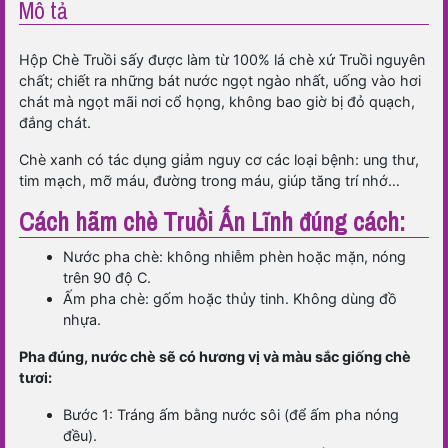
Mô tả
Hộp Chè Truồi sấy được làm từ 100% lá chè xứ Truồi nguyên
chất; chiết ra những bát nước ngọt ngào nhất, uống vào hơi
chát mà ngọt mãi nơi cổ họng, không bao giờ bị đỏ quạch,
đắng chát.
Chè xanh có tác dụng giảm nguy cơ các loại bệnh: ung thư,
tim mạch, mỡ máu, đường trong máu, giúp tăng trí nhớ…
Cách hãm chè Truồi Ấn Lĩnh đúng cách:
Nước pha chè: không nhiễm phèn hoặc mặn, nóng
trên 90 độ C.
Ấm pha chè: gốm hoặc thủy tinh. Không dùng đồ
nhựa.
Pha đúng, nước chè sẽ có hương vị và màu sắc giống chè
tươi:
Bước 1: Tráng ấm bằng nước sôi (để ấm pha nóng
đều).