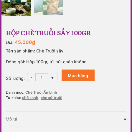
HỘP CHÈ TRUỒI SẤY 100GR
45.000
₫
Giá:
Tên sản phẩm: Chè Truồi sấy
Đóng gói: Hộp 100gr, túi hút chân không
Mua hàng
Hộp
-
+
Số lượng
:
chè
Truồi
Danh mục:
Chè Truồi Ấn Lĩnh
sấy
Từ khóa:
chè xanh
,
chè xứ truồi
100gr
số
lượng
Mô tả