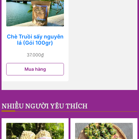
Chè Truồi sấy nguyên
lá (Gói 100gr)
37.000
₫
Mua hàng
NHIỀU NGƯỜI YÊU THÍCH