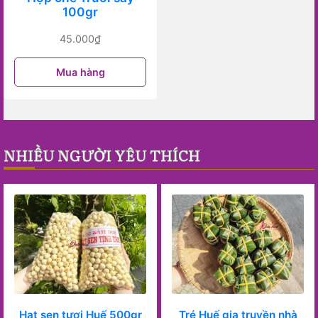
100gr
45.000
₫
Mua hàng
NHIỀU NGƯỜI YÊU THÍCH
Hạt sen tươi Huế 500gr
Tré Huế gia truyền nhà