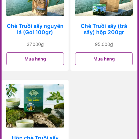
Chè Truồi sấy nguyên
Chè Truồi sấy (trà
lá (Gói 100gr)
sấy) hộp 200gr
37.000
₫
95.000
₫
Mua hàng
Mua hàng
Hộp chè Truồi sấy