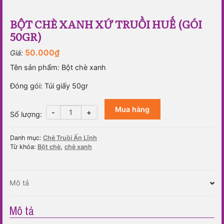
BỘT CHÈ XANH XỨ TRUỒI HUẾ (GÓI
50GR)
50.000
₫
Giá:
Tên sản phẩm: Bột chè xanh
Đóng gói: Túi giấy 50gr
Mua hàng
Bột
-
+
Số lượng
:
chè
xanh
Danh mục:
Chè Truồi Ấn Lĩnh
xứ
Từ khóa:
Bột chè
,
chè xanh
Truồi
Huế
(gói
Mô tả
50gr)
số
lượng
Mô tả