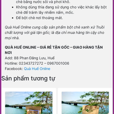
chè bằng nước sôi và phơi khô.
Không dùng thìa đang sử dụng cho việc khác lấy bột
chè để tránh lây nhiễm nấm, mốc.
Để bột chè nơi thoáng mát.
Quà Huế Online cung cấp sản phẩm bột chè xanh xứ Truồi
chất lượng với giá tận gốc; là địa chỉ mua hàng tin cậy cho
mọi nhà.
QUÀ HUẾ ONLINE – GIÁ RẺ TẬN GỐC – GIAO HÀNG TẬN
NƠI
Add: 88 Phan Đăng Lưu, Huế
Hotline: 02343727272 – 0967001006
Facebook:
Quà Huế Online
Sản phẩm tương tự