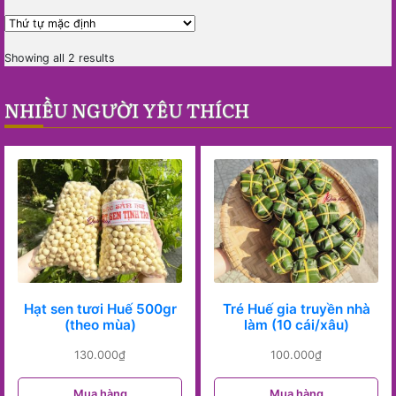
Showing all 2 results
NHIỀU NGƯỜI YÊU THÍCH
Hạt sen tươi Huế 500gr
Tré Huế gia truyền nhà
(theo mùa)
làm (10 cái/xâu)
130.000
₫
100.000
₫
Mua hàng
Mua hàng