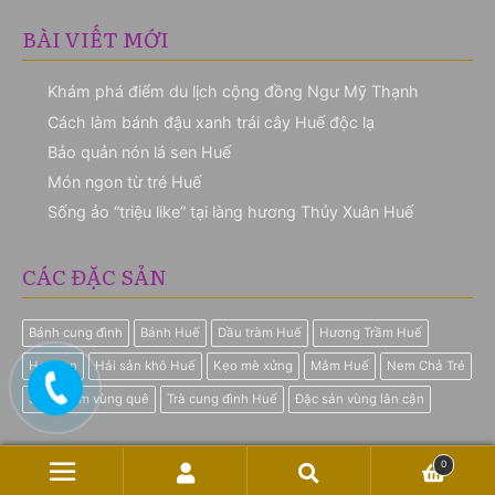
BÀI VIẾT MỚI
Khám phá điểm du lịch cộng đồng Ngư Mỹ Thạnh
Cách làm bánh đậu xanh trái cây Huế độc lạ
Bảo quản nón lá sen Huế
Món ngon từ tré Huế
Sống ảo “triệu like” tại làng hương Thủy Xuân Huế
CÁC ĐẶC SẢN
Bánh cung đình
Bánh Huế
Dầu tràm Huế
Hương Trầm Huế
Hạt Sen
Hải sản khô Huế
Kẹo mè xửng
Mắm Huế
Nem Chả Tré
Sản phẩm vùng quê
Trà cung đình Huế
Đặc sản vùng lân cận
0
© Quà Huế Online 2026