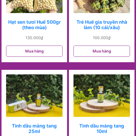
Hạt sen tươi Huế 500gr
Tré Huế gia truyền nhà
(theo mùa)
làm (10 cái/xâu)
130.000
₫
100.000
₫
Mua hàng
Mua hàng
Tinh dầu màng tang
Tinh dầu màng tang
25ml
10ml