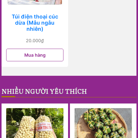
Túi điện thoại cúc
dừa (Mẫu ngẫu
nhiên)
20.000
₫
Mua hàng
NHIỀU NGƯỜI YÊU THÍCH