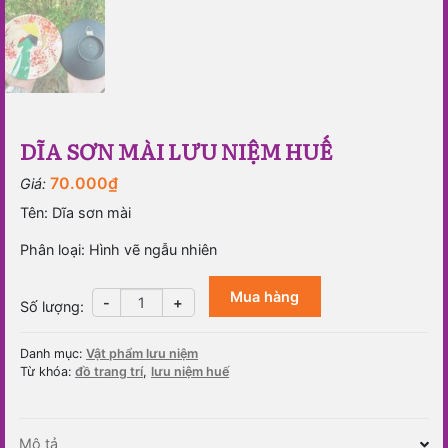
DĨA SƠN MÀI LƯU NIỆM HUẾ
70.000
₫
Giá:
Tên: Dĩa sơn mài
Phân loại: Hình vẽ ngẫu nhiên
Mua hàng
Dĩa
-
+
Số lượng
:
sơn
mài
Danh mục:
Vật phẩm lưu niệm
lưu
Từ khóa:
đồ trang trí
,
lưu niệm huế
niệm
Huế
số
Mô tả
lượng