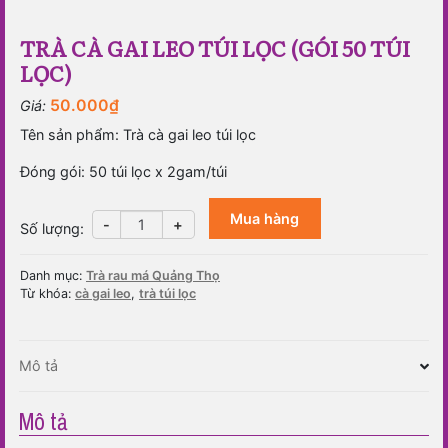
TRÀ CÀ GAI LEO TÚI LỌC (GÓI 50 TÚI
LỌC)
50.000
₫
Giá:
Tên sản phẩm: Trà cà gai leo túi lọc
Đóng gói: 50 túi lọc x 2gam/túi
Mua hàng
Trà
-
+
Số lượng
:
cà
gai
Danh mục:
Trà rau má Quảng Thọ
leo
Từ khóa:
cà gai leo
,
trà túi lọc
túi
lọc
(Gói
Mô tả
50
túi
lọc)
Mô tả
số