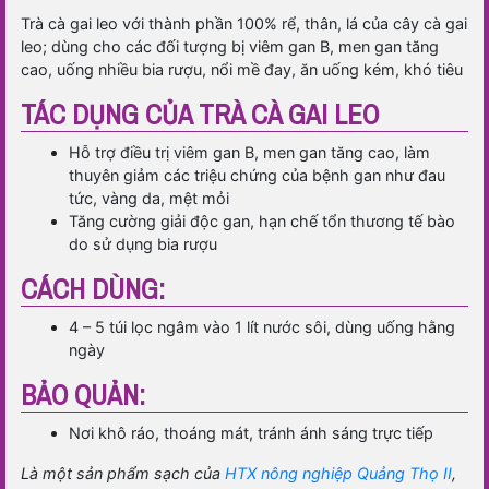
lượng
Trà cà gai leo với thành phần 100% rể, thân, lá của cây cà gai
leo; dùng cho các đối tượng bị viêm gan B, men gan tăng
cao, uống nhiều bia rượu, nổi mề đay, ăn uống kém, khó tiêu
TÁC DỤNG CỦA TRÀ CÀ GAI LEO
Hỗ trợ điều trị viêm gan B, men gan tăng cao, làm
thuyên giảm các triệu chứng của bệnh gan như đau
tức, vàng da, mệt mỏi
Tăng cường giải độc gan, hạn chế tổn thương tế bào
do sử dụng bia rượu
CÁCH DÙNG:
4 – 5 túi lọc ngâm vào 1 lít nước sôi, dùng uống hằng
ngày
BẢO QUẢN:
Nơi khô ráo, thoáng mát, tránh ánh sáng trực tiếp
Là một sản phẩm sạch của
HTX nông nghiệp Quảng Thọ II
,