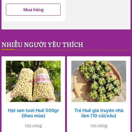
Mua hàng
NHIỀU NGƯỜI YÊU THÍCH
Hạt sen tươi Huế 500gr
Tré Huế gia truyền nhà
(theo mùa)
làm (10 cái/xâu)
130.000
₫
100.000
₫