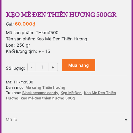
KẸO MÈ ĐEN THIÊN HƯƠNG 500GR
60.000
₫
Giá:
Mã sản phẩm: THkmđ500
Tên sản phẩm: Kẹo Mè Đen Thiên Hương
Loại: 250 gr
Khối lượng tịnh: + – 15
Mua hàng
Kẹo
-
+
Số lượng
:
mè
đen
Mã:
THkmđ500
Thiên
Danh mục:
Mè xửng Thiên hương
Hương
Từ khóa:
Black sesame candy
,
Kẹo Mè Đen
,
Kẹo Mè Đen Thiên
500gr
Hương
,
kẹo mè đen thiên hương 500g
số
lượng
Mô tả