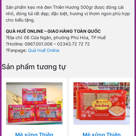
Sản phẩm kẹo mè đen Thiên Hương 500gr được đóng cái
nhỏ, đóng túi rất đẹp; đặc biệt, hương vị thơm ngon phù hợp
cho biếu tặng.
QUÀ HUẾ ONLINE – GIAO HÀNG TOÀN QUỐC
?
Địa chỉ: 06 Cửa Ngăn, phường Phú Hòa, TP Huế
?
Hotline: 0967.001.006 – 02343.72 72 72
?Fanpage:
Quà Huế Online
Sản phẩm tương tự
Mè xửng Thiên
Mè xửng Thiên