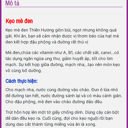
Mô tả
Kẹo mè đen
Kẹo mè đen Thiên Hương giòn bùi, ngọt nhưng không quá
gắt. Khi ăn, bạn sẽ cảm nhận được vị thơm béo của hạt mè
đen kết hợp đậu phộng và đường rất thú vị
Mè đen,chứa các vitamin như A, B1, các chất sắt, canxi…có
tác dụng ngăn ngừa ung thư, giảm huyết áp, tốt cho tim
mạch. Sự kết hợp giữa đường, mạch nha,..tạo nên món kẹo
vô cùng bổ dưỡng.
Cách thực hiện:
Cho mạch nha, nước cùng đường vào chảo. Đun ở lửa nhỏ
để đường tan hết, nước đường sánh lại và có màu cánh gián.
Cho đậu phộng, mè đen vào chảo đường đảo đều.
Trút hỗn hợp lên một tờ giấy chống dính. Dùng cây cán bột
để dàn đều kẹo ra. Cuối cùng, đợi cho kẹo nguội rồi bạn
dùng dao cắt thành từng miếng vừa ăn là xong.