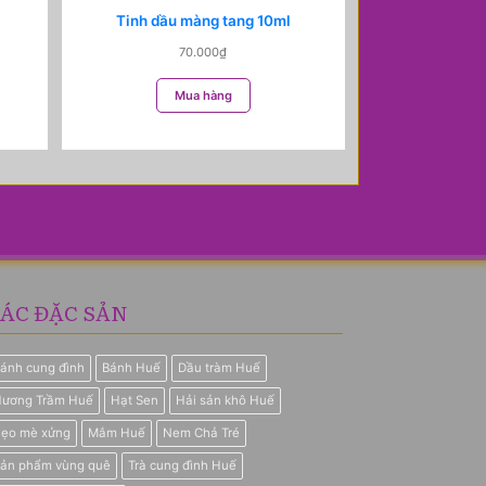
Tinh dầu màng tang 10ml
70.000
₫
Mua hàng
ÁC ĐẶC SẢN
ánh cung đình
Bánh Huế
Dầu tràm Huế
ương Trầm Huế
Hạt Sen
Hải sản khô Huế
ẹo mè xửng
Mắm Huế
Nem Chả Tré
ản phẩm vùng quê
Trà cung đình Huế