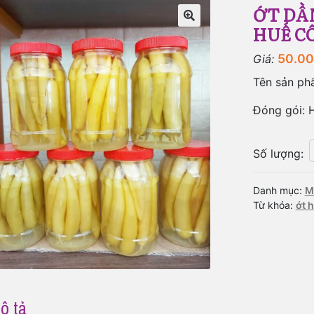
ỚT DẦ
HUẾ CÔ
🔍
50.0
Giá:
Tên sản ph
Đóng gói: 
Số lượng
:
Danh mục:
M
Từ khóa:
ớt 
ô tả