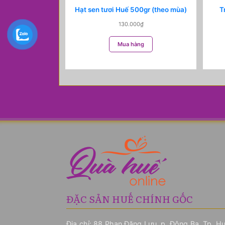
Hạt sen tươi Huế 500gr (theo mùa)
T
130.000
₫
Mua hàng
ĐẶC SẢN HUẾ CHÍNH GỐC
Địa chỉ: 88 Phan Đăng Lưu, p. Đông Ba, Tp. Hu