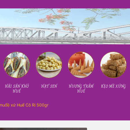
HẢI SẢN KHÔ
HẠT SEN
HƯƠNG TRẦM
KẸO MÈ XỬNG
HUẾ
HUẾ
muối) xứ Huế Cô Ri 500gr