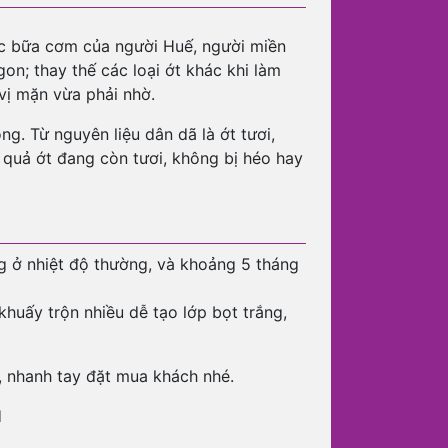
số
lượng
c bữa cơm của người Huế, người miền
n; thay thế các loại ớt khác khi làm
ị mặn vừa phải nhờ.
. Từ nguyên liệu dân dã là ớt tươi,
 quả ớt đang còn tươi, không bị héo hay
g ở nhiệt độ thường, và khoảng 5 tháng
khuấy trộn nhiều dễ tạo lớp bọt trắng,
 nhanh tay đặt mua khách nhé.
I