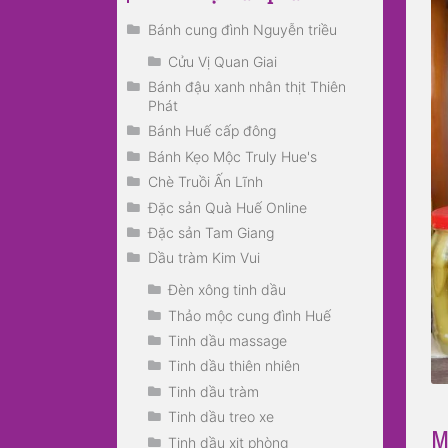
Bánh cung đình Nguyễn triều
Cửu Vị Quan Giai
Bánh đậu xanh nhân thịt Thiên
Phát
Bánh Huế cấp đông
Bánh Kẹo Mộc Truly Hue's
Chè Truồi Ấn Lĩnh
Đặc sản Quà Huế Online
Đặc sản Tam Giang
Dầu tràm Kim Vui
Đèn xông tinh dầu
Thảo mộc cung đình Huế
Tinh dầu massage
Tinh dầu thiên nhiên
Tinh dầu tràm
Tinh dầu treo xe
M
Tinh dầu xịt phòng