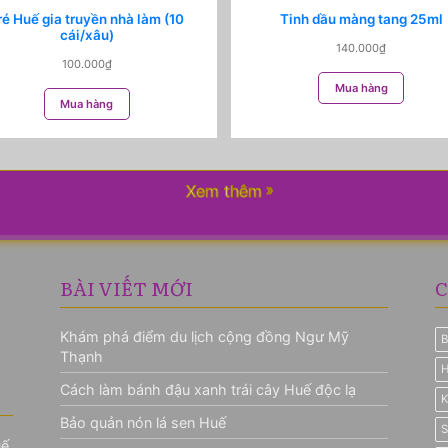
ré Huế gia truyền nhà làm (10
Tinh dầu màng tang 25ml
cái/xâu)
140.000
₫
100.000
₫
Mua hàng
Mua hàng
Xem thêm
BÀI VIẾT MỚI
C
Khám phá điểm du lịch cộng đồng Ngư Mỹ
B
Thạnh
H
Cách làm bánh đậu xanh trái cây Huế độc lạ
K
Bảo quản nón lá sen Huế
S
ế,