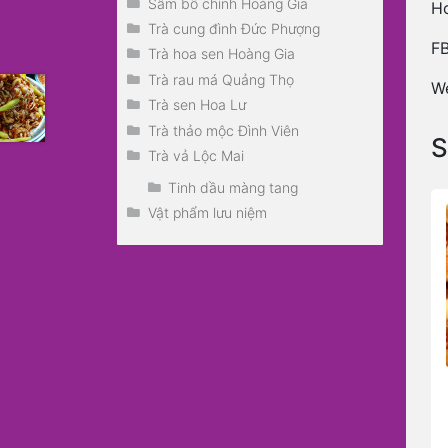
Sâm bố chính Hoàng Gia
Ho
Trà cung đình Đức Phượng
F
Trà hoa sen Hoàng Gia
Trà rau má Quảng Thọ
W
Trà sen Hoa Lư
Trà thảo mộc Đình Viên
S
Trà vả Lộc Mai
Tinh dầu màng tang
Vật phẩm lưu niệm