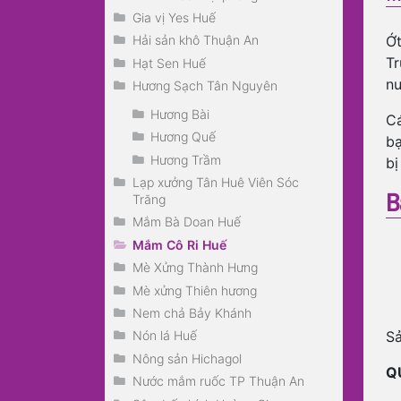
Gia vị Yes Huế
Ớt
Hải sản khô Thuận An
Tr
Hạt Sen Huế
nư
Hương Sạch Tân Nguyên
Hương Bài
Cá
Hương Quế
bạ
Hương Trầm
bị
Lạp xưởng Tân Huê Viên Sóc
B
Trăng
Mắm Bà Doan Huế
Mắm Cô Ri Huế
Mè Xửng Thành Hưng
Mè xửng Thiên hương
Nem chả Bảy Khánh
Sả
Nón lá Huế
Nông sản Hichagol
Q
Nước mắm ruốc TP Thuận An