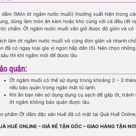
 dầm (Món ớt ngâm nước muối) thường xuất hiện trong cá
ung, dùng làm món ăn kèm hoặc kho cùng với cá đều rất ngo
ớc chấm. Ớt ngâm nước muối vẫn giữ được độ giòn và có v
ch làm ớt ngâm nước muối vô cùng đơn giản và nhanh chóng
n đã có ngay loại gia vị ngon hấp dẫn rồi. Nên chọn những
 sâu thì khi ngâm mới để đươc lâu
ảo quản:
Ớt ngâm muối có thể sử dụng trong khoảng 2 – 3 thán
nếu bảo quản trong ngăn mát tủ lạnh.
Khi ăn bạn nên sử dụng dụng cụ sạch để gắp ớt, tránh 
ớt ngâm không bảo quản được lâu.
n phẩm Ớt dầm đặc sản Huế đã có mặt tại Quà Huế Online,
UÀ HUẾ ONLINE – GIÁ RẺ TẬN GỐC – GIAO HÀNG TẬN NƠ