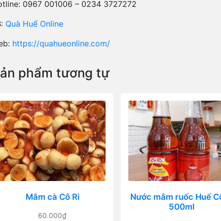
tline: 0967 001006 – 0234 3727272
B:
Quà Huế Online
eb:
https://quahueonline.com/
ản phẩm tương tự
Mắm cà Cô Ri
Nước mắm ruốc Huế Cô
500ml
60.000
₫