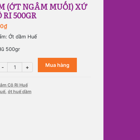
M (ỚT NGÂM MUỐI) XỨ
 RI 500GR
00
₫
ẩm: Ớt dầm Huế
Hũ 500gr
Mua hàng
Ớt
-
+
dầm
(ớt
ắm Cô Ri Huế
ngâm
huế
,
ớt huế dầm
muối)
xứ
Huế
Cô
Ri
500gr