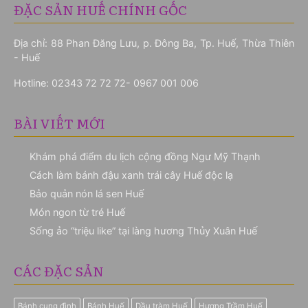
ĐẶC SẢN HUẾ CHÍNH GỐC
Địa chỉ: 88 Phan Đăng Lưu, p. Đông Ba, Tp. Huế, Thừa Thiên
- Huế
Hotline:
02343 72 72 72- 0967 001 006
BÀI VIẾT MỚI
Khám phá điểm du lịch cộng đồng Ngư Mỹ Thạnh
Cách làm bánh đậu xanh trái cây Huế độc lạ
Bảo quản nón lá sen Huế
Món ngon từ tré Huế
Sống ảo “triệu like” tại làng hương Thủy Xuân Huế
CÁC ĐẶC SẢN
Bánh cung đình
Bánh Huế
Dầu tràm Huế
Hương Trầm Huế