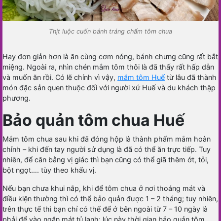
Thịt luộc cuốn bánh tráng chấm tôm chua
Hay đơn giản hơn là ăn cùng cơm nóng, bánh chưng cũng rất bắt
miệng. Ngoài ra, nhìn chén mắm tôm thôi là đã thấy rất hấp dẫn
và muốn ăn rồi. Có lẽ chính vì vậy,
mắm tôm Huế
từ lâu đã thành
món đặc sản quen thuộc đối với người xứ Huế và du khách thập
phương.
Bảo quản tôm chua Huế
Mắm tôm chua sau khi đã đóng hộp là thành phẩm mắm hoàn
chỉnh – khi đến tay người sử dụng là đã có thể ăn trực tiếp. Tuy
nhiên, để cân bằng vị giác thì bạn cũng có thể giã thêm ớt, tỏi,
bột ngọt…. tùy theo khẩu vị.
Nếu bạn chưa khui nắp, khi để tôm chua ở nơi thoáng mát và
điều kiện thường thì có thể bảo quản được 1 – 2 tháng; tuy nhiên,
trên thực tế thì bạn chỉ có thể để ở bên ngoài từ 7 – 10 ngày là
phải để vào ngăn mát tủ lạnh; lúc này thời gian bảo quản tôm