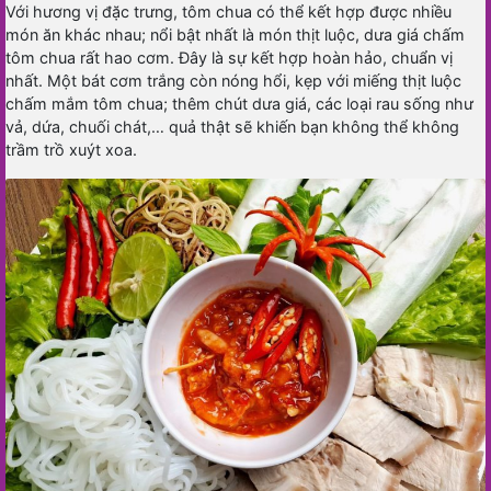
Với hương vị đặc trưng, tôm chua có thể kết hợp được nhiều
món ăn khác nhau; nổi bật nhất là món thịt luộc, dưa giá chấm
tôm chua rất hao cơm. Đây là sự kết hợp hoàn hảo, chuẩn vị
nhất. Một bát cơm trắng còn nóng hổi, kẹp với miếng thịt luộc
chấm mắm tôm chua; thêm chút dưa giá, các loại rau sống như
vả, dứa, chuối chát,… quả thật sẽ khiến bạn không thể không
trầm trồ xuýt xoa.