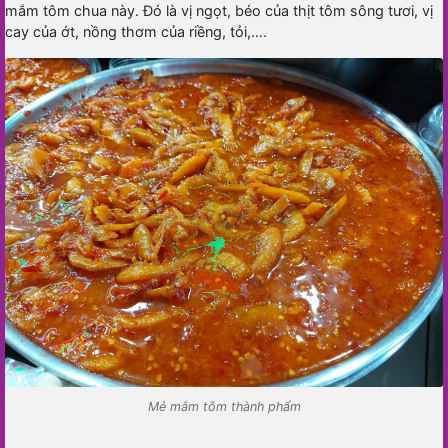
mắm tôm chua này. Đó là vị ngọt, béo của thịt tôm sông tươi, vị
cay của ớt, nồng thơm của riềng, tỏi,….
Mẻ mắm tôm thành phẩm