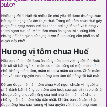
NÀO?
Nhiều người đi Huế rất nhiều lần chủ yếu để được thưởng thức
hết sự đa dạng của ẩm thực Huế. Trong đó, tôm chua Huế gây
được ấn tượng mạnh với du khách bởi sự dân dã và hương vị
thơm ngon của nó. Mắm tôm chua ăn ngon thì ai cũng biết
nhưng để bảo quản sử dụng được lâu thì cũng cần phải có bí
quyết đấy nhé!
Hương vị tôm chua Huế
Nếu bạn có cơ hội được ăn cùng bữa cơm với người dân Huế;
hẳn sẽ rất bất ngờ khi mâm cơm nào cũng có một chén
mắm
nhỏ; không mắm tôm, mắm rò thì là mắm cá cơm. Chén mắm
tôm vẫn còn nguyên vẹn những con tôm đỏ hồng rất bắt mắt.
Để làm được mẻ mắm tôm chua Huế ngon chuẩn vị, người ta
phải đánh bắt những con tôm còn tươi; sau quá trình sơ chế, ủ
chượp cùng bí quyết riêng của mỗi nhà làm mắm sẽ cho ra
những mẻ mắm tôm hấp dẫn nhất. Khi ăn, bạn sẽ cảm nhận
được tổng hòa các hương vị hòa quyện với nhau trong món