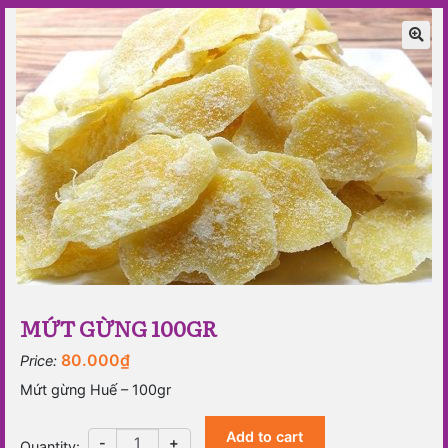
🔍
MỨT GỪNG 100GR
80.000
₫
Price:
Mứt gừng Huế – 100gr
Add to cart
Mứt
-
+
Quantity
: