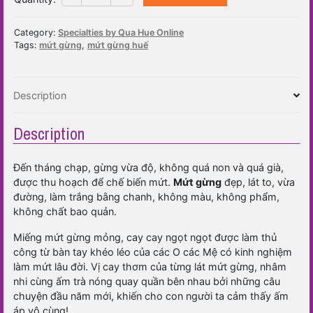
gừng
100gr
Category:
Specialties by Qua Hue Online
quantity
Tags:
mứt gừng
,
mứt gừng huế
Description
Description
Đến tháng chạp, gừng vừa độ, không quá non và quá già,
được thu hoạch để chế biến mứt.
Mứt gừng
đẹp, lát to, vừa
đường, làm trắng bằng chanh, không màu, không phẩm,
không chất bao quản.
Miếng mứt gừng mỏng, cay cay ngọt ngọt được làm thủ
công từ bàn tay khéo léo của các O các Mệ có kinh nghiệm
làm mứt lâu đời. Vị cay thơm của từng lát mứt gừng, nhâm
nhi cùng ấm trà nóng quay quần bên nhau bởi những câu
chuyện đầu năm mới, khiến cho con người ta cảm thấy ấm
áp vô cùng!