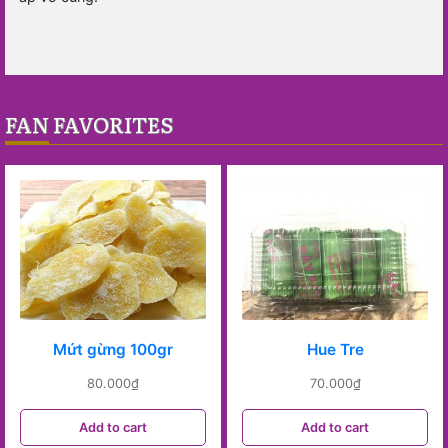
FAN FAVORITES
Mứt gừng 100gr
Hue Tre
80.000
₫
70.000
₫
Add to cart
Add to cart