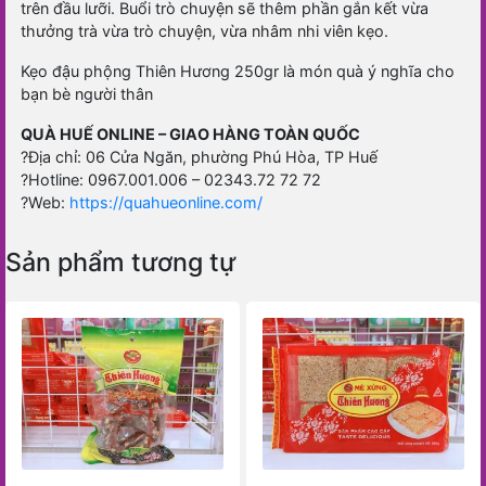
trên đầu lưỡi. Buổi trò chuyện sẽ thêm phần gắn kết vừa
thưởng trà vừa trò chuyện, vừa nhâm nhi viên kẹo.
Kẹo đậu phộng Thiên Hương 250gr là món quà ý nghĩa cho
bạn bè người thân
QUÀ HUẾ ONLINE – GIAO HÀNG TOÀN QUỐC
?
Địa chỉ: 06 Cửa Ngăn, phường Phú Hòa, TP Huế
?
Hotline: 0967.001.006 – 02343.72 72 72
?
Web:
https://quahueonline.com/
Sản phẩm tương tự