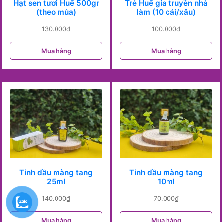
Hạt sen tươi Huế 500gr
Tré Huế gia truyền nhà
(theo mùa)
làm (10 cái/xâu)
130.000
₫
100.000
₫
Mua hàng
Mua hàng
Tinh dầu màng tang
Tinh dầu màng tang
25ml
10ml
140.000
₫
70.000
₫
Mua hàng
Mua hàng