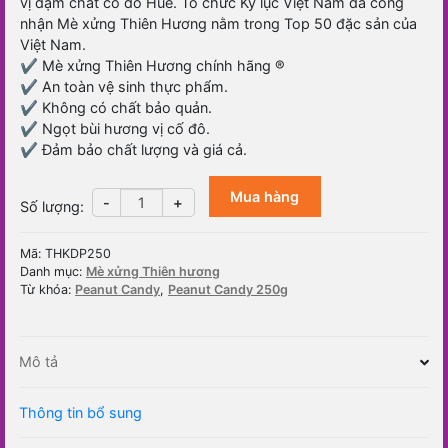
vị đậm chất cố đô Huế. Tổ chức Kỷ lục Việt Nam đã công
nhận Mè xửng Thiên Hương nằm trong Top 50 đặc sản của
Việt Nam.
✔️ Mè xửng Thiên Hương chính hãng ®️
✔️ An toàn vệ sinh thực phẩm.
✔️ Không có chất bảo quản.
✔️ Ngọt bùi hương vị cố đô.
✔️ Đảm bảo chất lượng và giá cả.
Mua hàng
Kẹo
-
+
Số lượng
:
đậu
phộng
Mã:
THKDP250
Thiên
Danh mục:
Mè xửng Thiên hương
Hương
Từ khóa:
Peanut Candy
,
Peanut Candy 250g
250gr
số
lượng
Mô tả
Thông tin bổ sung