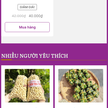
GIẢM GIÁ!
42.000
₫
40.000
₫
Mua hàng
NHIỀU NGƯỜI YÊU THÍCH