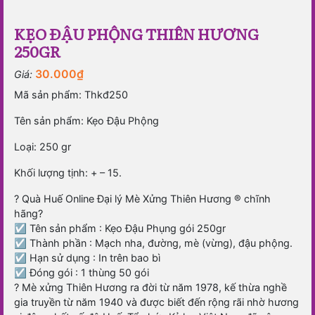
KẸO ĐẬU PHỘNG THIÊN HƯƠNG
250GR
30.000
₫
Giá:
Mã sản phẩm: Thkđ250
Tên sản phẩm: Kẹo Đậu Phộng
Loại: 250 gr
Khối lượng tịnh: + – 15.
? Quà Huế Online Đại lý Mè Xửng Thiên Hương ®️ chĩnh
hãng?
☑️ Tên sản phẩm : Kẹo Đậu Phụng gói 250gr
☑️ Thành phần : Mạch nha, đường, mè (vừng), đậu phộng.
☑️ Hạn sử dụng : In trên bao bì
☑️ Đóng gói : 1 thùng 50 gói
? Mè xửng Thiên Hương ra đời từ năm 1978, kế thừa nghề
gia truyền từ năm 1940 và được biết đến rộng rãi nhờ hương