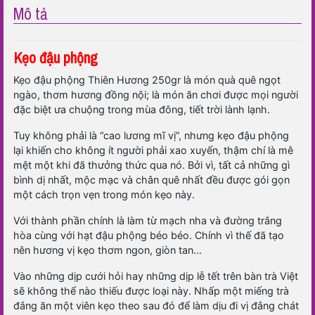
Mô tả
Kẹo đậu phộng
Kẹo đậu phộng Thiên Hương 250gr là món quà quê ngọt
ngào, thơm hương đồng nội; là món ăn chơi được mọi người
đặc biệt ưa chuộng trong mùa đông, tiết trời lành lạnh.
Tuy không phải là “cao lương mĩ vị”, nhưng kẹo đậu phộng
lại khiến cho không ít người phải xao xuyến, thậm chí là mê
mệt một khi đã thưởng thức qua nó. Bởi vì, tất cả những gì
bình dị nhất, mộc mạc và chân quê nhất đều được gói gọn
một cách trọn vẹn trong món kẹo này.
Với thành phần chính là làm từ mạch nha và đường trắng
hòa cùng với hạt đậu phộng béo béo. Chính vì thế đã tạo
nên hương vị kẹo thơm ngon, giòn tan…
Vào những dịp cưới hỏi hay những dịp lễ tết trên bàn trà Việt
sẽ không thể nào thiếu được loại này. Nhấp một miếng trà
đắng ăn một viên kẹo theo sau đó để làm dịu đi vị đắng chát